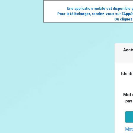
Une application mobile est disponible 
Pour la télécharger, rendez-vous sur l'AppS
Ou cliquez 
Accè
Identi
Mot 
pas
Mot 